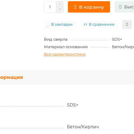
Быс
В корзину
В закладки
В сравнение
Вид сверла
SDS+
Материал основания
Бетон/Кир
Все характеристики
ормация
SDS+
Бетон/Кирпич