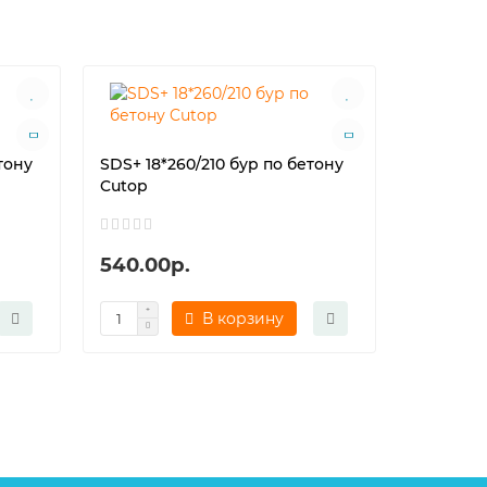
тону
SDS+ 18*260/210 бур по бетону
SDS+ 4*1
Cutop
Cutop
540.00р.
110.00р
В корзину