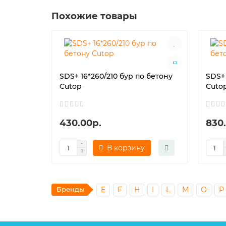
Похожие товары
SDS+ 16*260/210 бур по бетону
SDS+ 
Cutop
Cuto
430.00р.
830
В корзину
Бренды
E
F
H
I
L
M
O
P