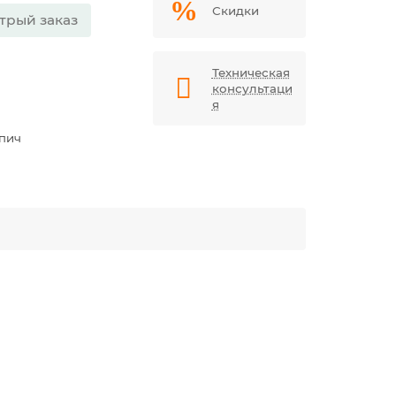
Скидки
трый заказ
Техническая
консультаци
я
пич