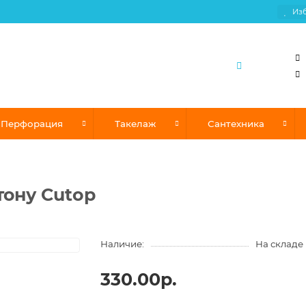
Из
Перфорация
Такелаж
Сантехника
етону Cutop
Наличие:
На складе
330.00р.