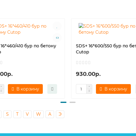
16*460/410 бур по бетону
SDS+ 16*600/550 бур по бе
p
Cutop
.00р.
930.00р.
В корзину
В корзину
S
T
V
W
А
Э