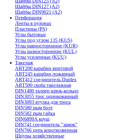
Шайбы DIN125 (A2)
Шайбы DIN127 (A2)
Шайбы DIN9021 (A2)
Перфорация
Ленты в рулонах
Пластины (PS)
Углы бытовые
Углы под углом 135 (KUS)
Углы равносторонние (KUR)
Углы разносторонние (KUL)
Углы усиленные (KUU)
Такелаж
ART200 карабин винтовой
ART245 карабин пожарный
ART412 соединитель Duplex
ART500 скоба такелажная
DIN1480 талреп крюк-кольцо
DIN3055 трос оцинкованный
DIN3093 втулка для троса
DIN580 рым болт
DIN582 рым гайка
DIN6899A коуш
DIN741 соединитель "замок"
DIN766 цепь короткозвенная
Шнуры хозяйственные