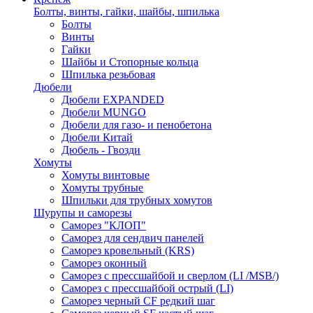
Болты, винты, гайки, шайбы, шпилька
Болты
Винты
Гайки
Шайбы и Стопорные кольца
Шпилька резьбовая
Дюбели
Дюбели EXPANDED
Дюбели MUNGO
Дюбели для газо- и пенобетона
Дюбели Китай
Дюбель - Гвозди
Хомуты
Хомуты винтовые
Хомуты трубные
Шпильки для трубных хомутов
Шурупы и саморезы
Саморез "КЛОП"
Саморез для сендвич панелей
Саморез кровельный (KRS)
Саморез оконный
Саморез с прессшайбой и сверлом (LI /MSB/)
Саморез с прессшайбой острый (LI)
Саморез черный CF редкий шаг