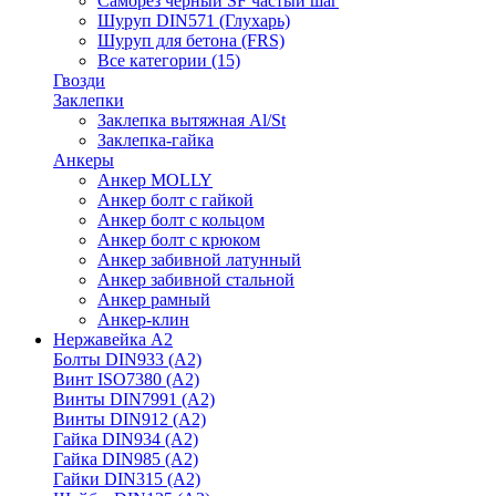
Саморез черный SF частый шаг
Шуруп DIN571 (Глухарь)
Шуруп для бетона (FRS)
Все категории (15)
Гвозди
Заклепки
Заклепка вытяжная Al/St
Заклепка-гайка
Анкеры
Анкер MOLLY
Анкер болт с гайкой
Анкер болт с кольцом
Анкер болт с крюком
Анкер забивной латунный
Анкер забивной стальной
Анкер рамный
Анкер-клин
Нержавейка А2
Болты DIN933 (A2)
Винт ISO7380 (A2)
Винты DIN7991 (A2)
Винты DIN912 (A2)
Гайка DIN934 (A2)
Гайка DIN985 (A2)
Гайки DIN315 (A2)