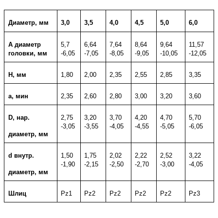
Диаметр, мм
3,0
3,5
4,0
4,5
5,0
6,0
А диаметр
5,7
6,64
7,64
8,64
9,64
11,57
головки, мм
-6,05
-7,05
-8,05
-9,05
-10,05
-12,05
Н, мм
1,80
2,00
2,35
2,55
2,85
3,35
а, мин
2,35
2,60
2,80
3,00
3,20
3,60
D, нар.
2,75
3,20
3,70
4,20
4,70
5,70
-3,05
-3,55
-4,05
-4,55
-5,05
-6,05
диаметр, мм
d внутр.
1,50
1,75
2,02
2,22
2,52
3,22
-1,90
-2,15
-2,50
-2,70
-3,00
-4,05
диаметр, мм
Шлиц
Pz1
Pz2
Pz2
Pz2
Pz2
Pz3