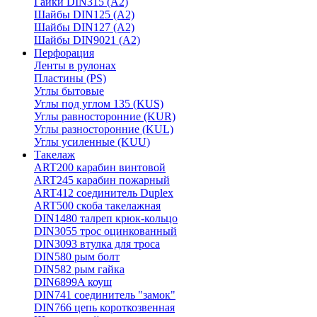
Гайки DIN315 (A2)
Шайбы DIN125 (A2)
Шайбы DIN127 (A2)
Шайбы DIN9021 (A2)
Перфорация
Ленты в рулонах
Пластины (PS)
Углы бытовые
Углы под углом 135 (KUS)
Углы равносторонние (KUR)
Углы разносторонние (KUL)
Углы усиленные (KUU)
Такелаж
ART200 карабин винтовой
ART245 карабин пожарный
ART412 соединитель Duplex
ART500 скоба такелажная
DIN1480 талреп крюк-кольцо
DIN3055 трос оцинкованный
DIN3093 втулка для троса
DIN580 рым болт
DIN582 рым гайка
DIN6899A коуш
DIN741 соединитель "замок"
DIN766 цепь короткозвенная