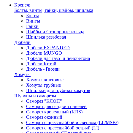
Крепеж
Болты, винты, гайки, шайбы, шпилька
Болты
Винты
Гайки
Шайбы и Стопорные кольца
Шпилька резьбовая
Дюбели
Дюбели EXPANDED
Дюбели MUNGO
Дюбели для газо- и пенобетона
Дюбели Китай
Дюбель - Гвозди
Хомуты
Хомуты винтовые
Хомуты трубные
Шпильки для трубных хомутов
Шурупы и саморезы
Саморез "КЛОП"
Саморез для сендвич панелей
Саморез кровельный (KRS)
Саморез оконный
Саморез с прессшайбой и сверлом (LI /MSB/)
Саморез с прессшайбой острый (LI)