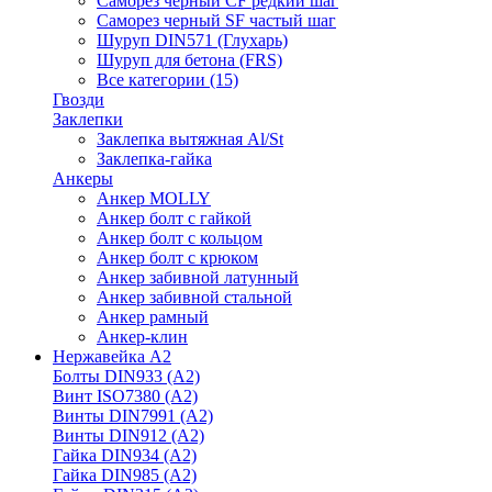
Саморез черный CF редкий шаг
Саморез черный SF частый шаг
Шуруп DIN571 (Глухарь)
Шуруп для бетона (FRS)
Все категории (15)
Гвозди
Заклепки
Заклепка вытяжная Al/St
Заклепка-гайка
Анкеры
Анкер MOLLY
Анкер болт с гайкой
Анкер болт с кольцом
Анкер болт с крюком
Анкер забивной латунный
Анкер забивной стальной
Анкер рамный
Анкер-клин
Нержавейка А2
Болты DIN933 (A2)
Винт ISO7380 (A2)
Винты DIN7991 (A2)
Винты DIN912 (A2)
Гайка DIN934 (A2)
Гайка DIN985 (A2)