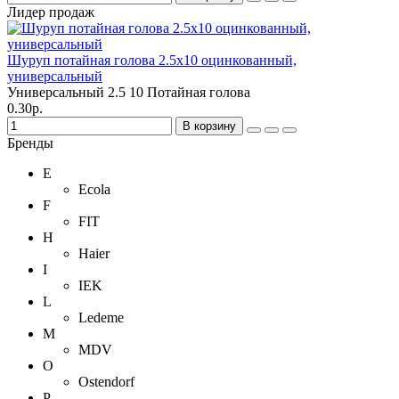
Лидер продаж
Шуруп потайная голова 2.5х10 оцинкованный,
универсальный
Универсальный
2.5
10
Потайная голова
0.30р.
В корзину
Бренды
E
Ecola
F
FIT
H
Haier
I
IEK
L
Ledeme
M
MDV
O
Ostendorf
P