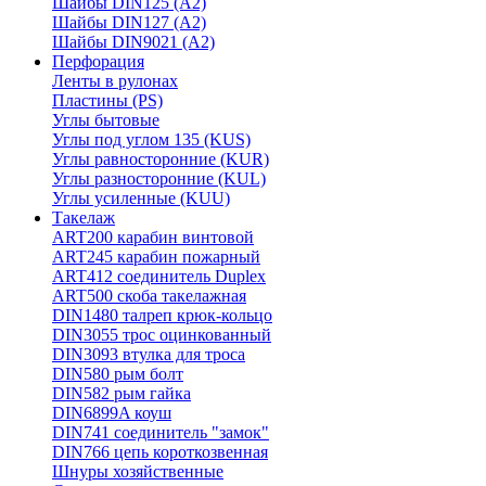
Шайбы DIN125 (A2)
Шайбы DIN127 (A2)
Шайбы DIN9021 (A2)
Перфорация
Ленты в рулонах
Пластины (PS)
Углы бытовые
Углы под углом 135 (KUS)
Углы равносторонние (KUR)
Углы разносторонние (KUL)
Углы усиленные (KUU)
Такелаж
ART200 карабин винтовой
ART245 карабин пожарный
ART412 соединитель Duplex
ART500 скоба такелажная
DIN1480 талреп крюк-кольцо
DIN3055 трос оцинкованный
DIN3093 втулка для троса
DIN580 рым болт
DIN582 рым гайка
DIN6899A коуш
DIN741 соединитель "замок"
DIN766 цепь короткозвенная
Шнуры хозяйственные