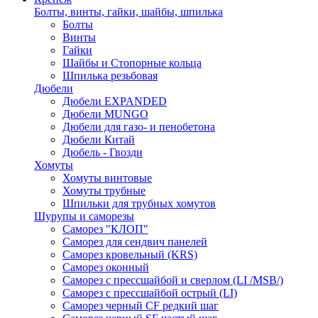
Болты, винты, гайки, шайбы, шпилька
Болты
Винты
Гайки
Шайбы и Стопорные кольца
Шпилька резьбовая
Дюбели
Дюбели EXPANDED
Дюбели MUNGO
Дюбели для газо- и пенобетона
Дюбели Китай
Дюбель - Гвозди
Хомуты
Хомуты винтовые
Хомуты трубные
Шпильки для трубных хомутов
Шурупы и саморезы
Саморез "КЛОП"
Саморез для сендвич панелей
Саморез кровельный (KRS)
Саморез оконный
Саморез с прессшайбой и сверлом (LI /MSB/)
Саморез с прессшайбой острый (LI)
Саморез черный CF редкий шаг