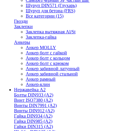
Саморез черный SF частый шаг
Шуруп DIN571 (Глухарь)
Шуруп для бетона (FRS)
Все категории (15)
Гвозди
Заклепки
Заклепка вытяжная Al/St
Заклепка-гайка
Анкеры
Анкер MOLLY
Анкер болт с гайкой
Анкер болт с кольцом
Анкер болт с крюком
Анкер забивной латунный
Анкер забивной стальной
Анкер рамный
Анкер-клин
Нержавейка А2
Болты DIN933 (A2)
Винт ISO7380 (A2)
Винты DIN7991 (A2)
Винты DIN912 (A2)
Гайка DIN934 (A2)
Гайка DIN985 (A2)
Гайки DIN315 (A2)