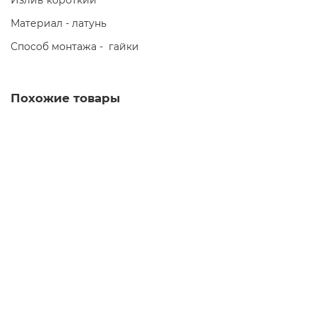
Излив короткий
Материал - латунь
Способ монтажа - гайки
Похожие товары
Смеситель для ванной LEDEME L2115
5400.00р.
В корзину