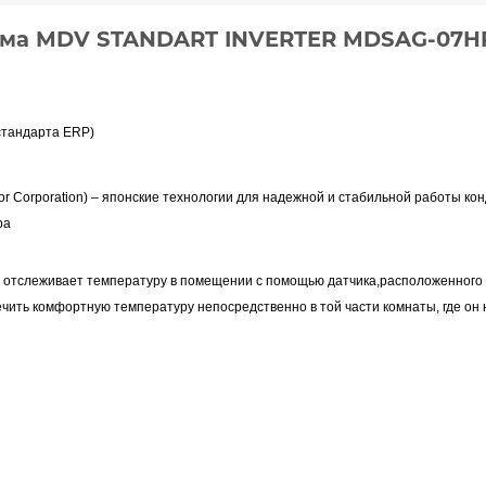
ема MDV STANDART INVERTER MDSAG-07
стандарта ERP)
or Corporation) – японские технологии для надежной и стабильной работы к
ba
р отслеживает температуру в помещении с помощью датчика,
расположенного
ечить комфортную температуру непосредственно в той части комнаты, где он