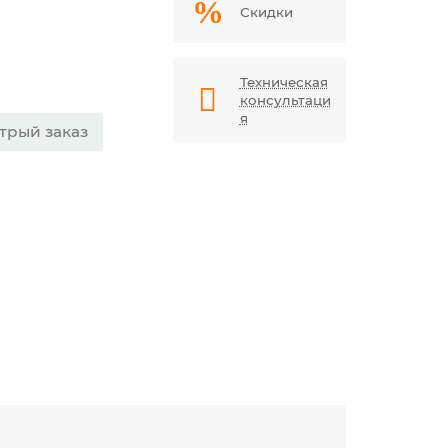
Скидки
Техническая
консультаци
я
трый заказ