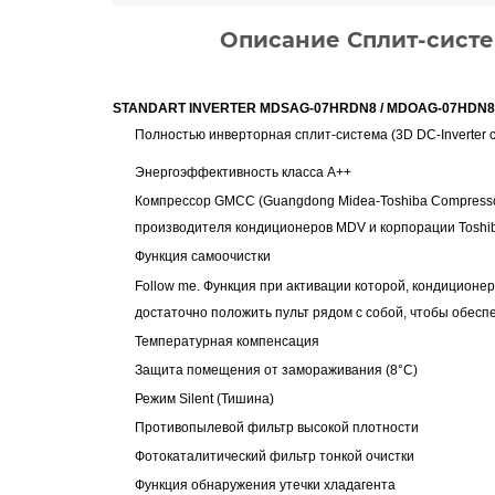
Описание Сплит-сист
STANDART INVERTER MDSAG-07HRDN8 / MDOAG-07HDN8
Полностью инверторная сплит-система (3D DC-Inverter 
Энергоэффективность класса А++
Компрессор GMCC
(Guangdong Midea-Tos
hiba Compress
производителя кондиционеров MDV и корпорации Toshi
Функция самоочистки
Follow me
.
Функция
при активации которой, кондиционе
достаточно положить пульт рядом с собой, чтобы обесп
Температурная компенсация
Защита помещения от замораживания (8°С)
Режим Silent (Тишина)
Противопылевой фильтр высокой плотности
Фотокаталитический фильтр тонкой очистки
Функция обнаружения утечки хладагента