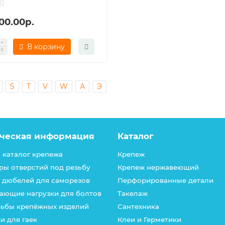
00.00р.
В корзину
S
T
V
W
А
Э
ческая информация
Каталог
 каталог крепежа
Крепеж
ры отверстий под резьбу
Крепеж нержавеющий
 дюбелей для саморезов
Перфорированные детали
ающие нагрузки для болтов
Такелаж
зьбы крепёжных изделий
Сантехника
и для гаек
Клеи и Герметики