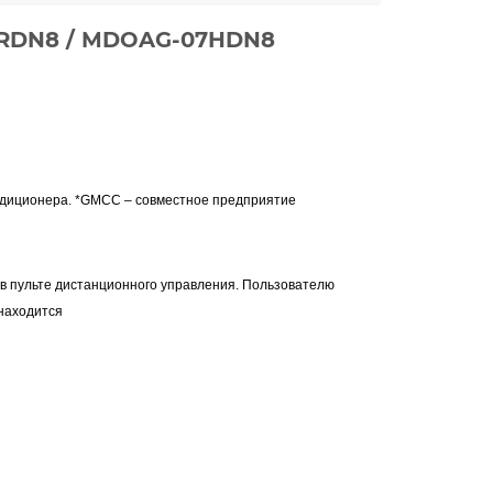
HRDN8 / MDOAG-07HDN8
ондиционера. *GMCC – совместное предприятие
в пульте дистанционного управления.
Пользователю
 находится