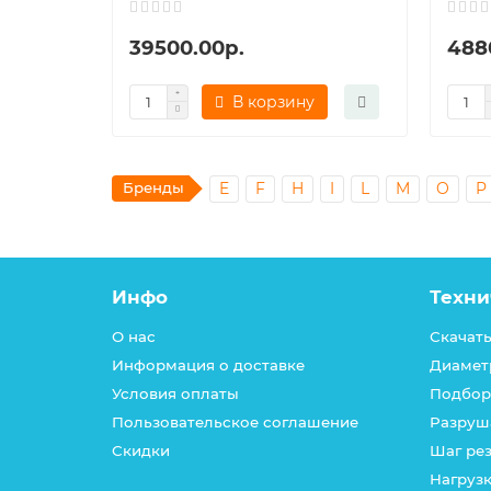
39500.00р.
488
В корзину
Бренды
E
F
H
I
L
M
O
P
Инфо
Техни
О нас
Скачать
Информация о доставке
Диамет
Условия оплаты
Подбор
Пользовательское соглашение
Разруш
Скидки
Шаг ре
Нагрузк