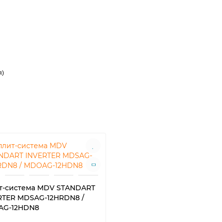
я)
т-система MDV STANDART
RTER MDSAG-12HRDN8 /
G-12HDN8