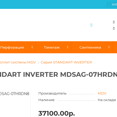
Из
Перфорация
Такелаж
Сантехника
сплит-системы MDV
Cерия STANDART INVERTER
ANDART INVERTER MDSAG-07HRD
Производитель
MDV
Наличие:
На складе
37100.00р.