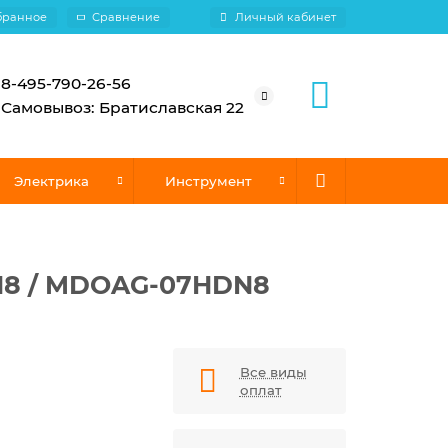
бранное
Сравнение
Личный кабинет
8-495-790-26-56
Самовывоз: Братиславская 22
Электрика
Инструмент
N8 / MDOAG-07HDN8
Все виды
оплат