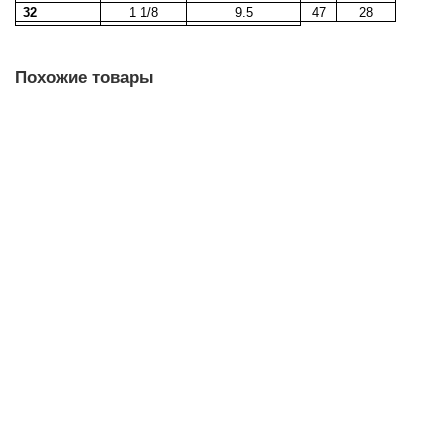
32
1 1/8
9.5
47
28
Похожие товары
Скоба (ART500) такелажная тип D, 5мм
16.34р.
В корзину
Скоба (ART500) такелажная тип D, 6мм