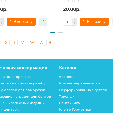
0р.
20.00р.
В корзину
В корзину
S
T
V
W
А
Э
ческая информация
Каталог
 каталог крепежа
Крепеж
ры отверстий под резьбу
Крепеж нержавеющий
 дюбелей для саморезов
Перфорированные детали
ающие нагрузки для болтов
Такелаж
зьбы крепёжных изделий
Сантехника
и для гаек
Клеи и Герметики