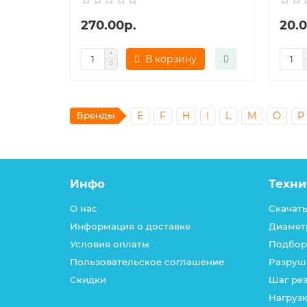
270.00р.
20.0
В корзину
Бренды
E
F
H
I
L
M
O
P
Инфо
Техни
О нас
Скачать
Информация о доставке
Диамет
Условия оплаты
Подбор
Пользовательское соглашение
Разруш
Скидки
Шаг ре
Нагрузк