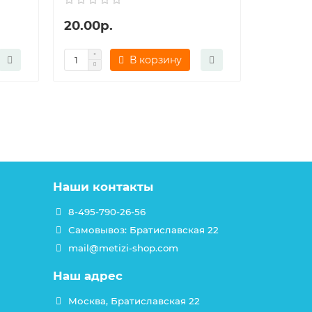
20.00р.
30.00р
В корзину
Наши контакты
8-495-790-26-56
Самовывоз: Братиславская 22
mail@metizi-shop.com
Наш адрес
Москва, Братиславская 22