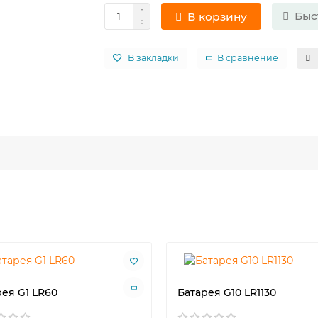
Быс
В корзину
В закладки
В сравнение
рея G1 LR60
Батарея G10 LR1130