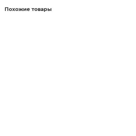
Похожие товары
Лидер продаж
DIN3055 трос стальной оц. 1мм
6.00р.
В корзину
DIN3055 трос стальной оц. 2мм
9.24р.