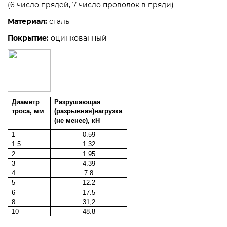
(6 число прядей, 7 число проволок в пряди)
Материал:
сталь
Покрытие
:
оцинкованный
Диаметр
Разрушающая
троса, мм
(разрывная)нагрузка
(не менее), кН
1
0.59
1.5
1.32
2
1.95
3
4.39
4
7.8
5
12.2
6
17.5
8
31,2
10
48.8