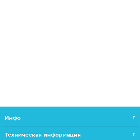
В корзину
DIN3055 трос стальной оц. 8мм
105.00р.
В корзину
Инфо
Техническая информация