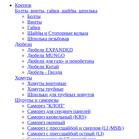
Крепеж
Болты, винты, гайки, шайбы, шпилька
Болты
Винты
Гайки
Шайбы и Стопорные кольца
Шпилька резьбовая
Дюбели
Дюбели EXPANDED
Дюбели MUNGO
Дюбели для газо- и пенобетона
Дюбели Китай
Дюбель - Гвозди
Хомуты
Хомуты винтовые
Хомуты трубные
Шпильки для трубных хомутов
Шурупы и саморезы
Саморез "КЛОП"
Саморез для сендвич панелей
Саморез кровельный (KRS)
Саморез оконный
Саморез с прессшайбой и сверлом (LI /MSB/)
Саморез с прессшайбой острый (LI)