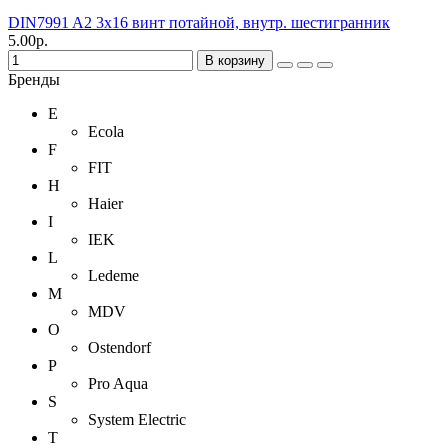
DIN7991 A2 3х16 винт потайной, внутр. шестигранник
5.00р.
В корзину
Бренды
E
Ecola
F
FIT
H
Haier
I
IEK
L
Ledeme
M
MDV
O
Ostendorf
P
Pro Aqua
S
System Electric
T