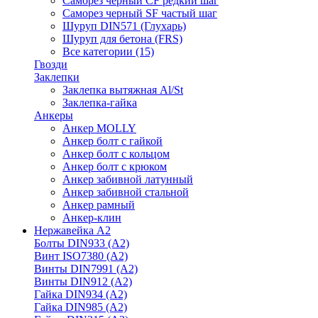
Саморез черный CF редкий шаг
Саморез черный SF частый шаг
Шуруп DIN571 (Глухарь)
Шуруп для бетона (FRS)
Все категории (15)
Гвозди
Заклепки
Заклепка вытяжная Al/St
Заклепка-гайка
Анкеры
Анкер MOLLY
Анкер болт с гайкой
Анкер болт с кольцом
Анкер болт с крюком
Анкер забивной латунный
Анкер забивной стальной
Анкер рамный
Анкер-клин
Нержавейка А2
Болты DIN933 (A2)
Винт ISO7380 (A2)
Винты DIN7991 (A2)
Винты DIN912 (A2)
Гайка DIN934 (A2)
Гайка DIN985 (A2)