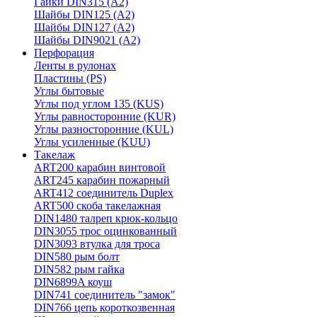
Гайки DIN315 (A2)
Шайбы DIN125 (A2)
Шайбы DIN127 (A2)
Шайбы DIN9021 (A2)
Перфорация
Ленты в рулонах
Пластины (PS)
Углы бытовые
Углы под углом 135 (KUS)
Углы равносторонние (KUR)
Углы разносторонние (KUL)
Углы усиленные (KUU)
Такелаж
ART200 карабин винтовой
ART245 карабин пожарный
ART412 соединитель Duplex
ART500 скоба такелажная
DIN1480 талреп крюк-кольцо
DIN3055 трос оцинкованный
DIN3093 втулка для троса
DIN580 рым болт
DIN582 рым гайка
DIN6899A коуш
DIN741 соединитель "замок"
DIN766 цепь короткозвенная