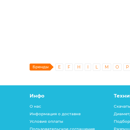
DIN912 4х12 винт с цил. гол., внутр. шестигран
3.00р.
В корзину
Бренды
E
F
H
I
L
M
O
P
Инфо
Техни
О нас
Скачать
Информация о доставке
Диамет
Условия оплаты
Подбор
Пользовательское соглашение
Разруш