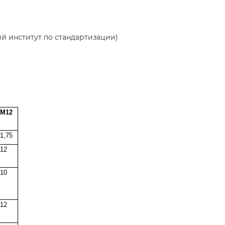
ий институт по стандартизации)
М12
1,75
12
10
12