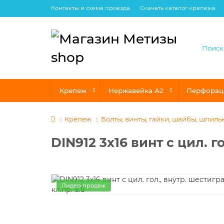
Контакты и схема проезда
Скачать каталог крепежа
Крепеж
Нержавейка А2
Перфорац
Крепеж
Болты, винты, гайки, шайбы, шпиль
DIN912 3х16 винт с цил. г
Лидер продаж