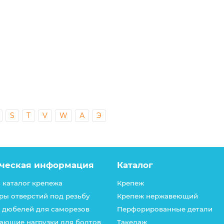
ник, цинк, кл.пр. 8.8
S
T
V
W
А
Э
ческая информация
Каталог
 каталог крепежа
Крепеж
ры отверстий под резьбу
Крепеж нержавеющий
 дюбелей для саморезов
Перфорированные детали
ающие нагрузки для болтов
Такелаж