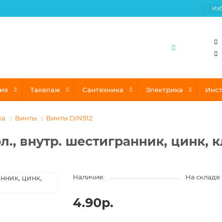
Из
ия
Такелаж
Сантехника
Электрика
Инс
ка
Винты
Винты DIN912
ол., внутр. шестигранник, цинк, к
Наличие:
На складе
4.90р.