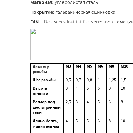
Материал:
углеродистая сталь
Покрытие
:
гальваническая оцинковка
DIN
- Deutsches Institut für Normung (Немецк
Диаметр
М3
М4
М5
М6
М8
М10
резьбы
Шаг резьбы
0,5
0,7
0,8
1
1,25
1,5
Высота
3
4
5
6
8
10
головки
Размер под
2,5
3
4
5
6
8
шестигранный
ключ
Длина болта,
4
5
5
6
8
10
минимальная