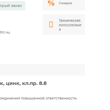
Скидки
трый заказ
Техническая
консультаци
я
12 оц.
, цинк, кл.пр. 8.8
соединения повышенной ответственности.