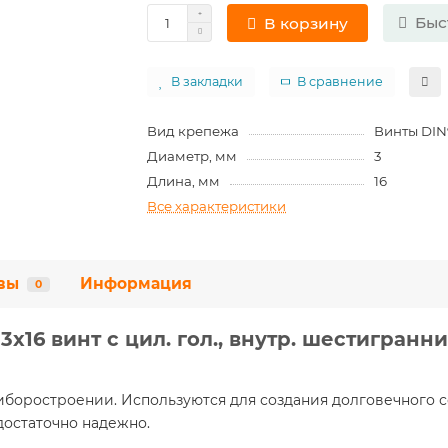
Быс
В корзину
В закладки
В сравнение
Вид крепежа
Винты DIN9
Диаметр, мм
3
Длина, мм
16
Все характеристики
вы
Информация
0
х16 винт с цил. гол., внутр. шестигранник
боростроении. Используются для создания долговечного 
достаточно надежно.