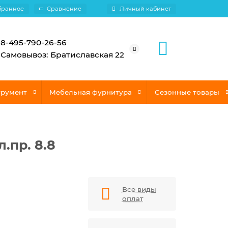
бранное
Сравнение
Личный кабинет
8-495-790-26-56
Самовывоз: Братиславская 22
трумент
Мебельная фурнитура
Сезонные товары
л.пр. 8.8
Все виды
оплат