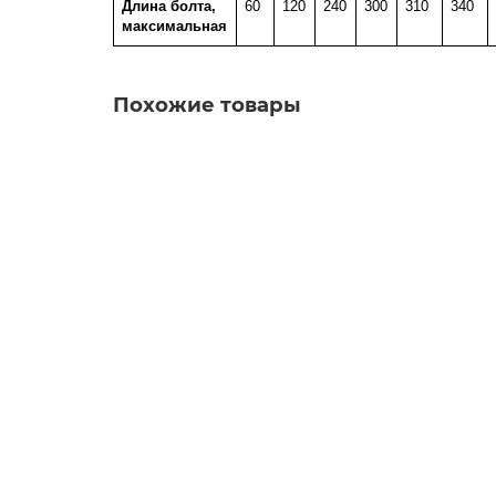
Длина болта,
60
120
240
300
310
340
максимальная
Похожие товары
Лидер продаж
DIN912 3х20 винт с цил. гол., внутр. шестигран
2.14р.
В корзину
Лидер продаж