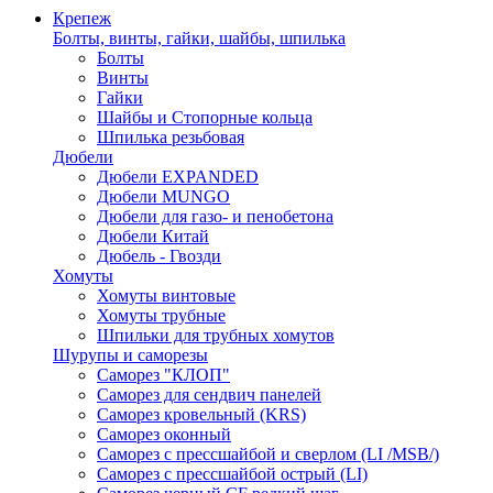
Крепеж
Болты, винты, гайки, шайбы, шпилька
Болты
Винты
Гайки
Шайбы и Стопорные кольца
Шпилька резьбовая
Дюбели
Дюбели EXPANDED
Дюбели MUNGO
Дюбели для газо- и пенобетона
Дюбели Китай
Дюбель - Гвозди
Хомуты
Хомуты винтовые
Хомуты трубные
Шпильки для трубных хомутов
Шурупы и саморезы
Саморез "КЛОП"
Саморез для сендвич панелей
Саморез кровельный (KRS)
Саморез оконный
Саморез с прессшайбой и сверлом (LI /MSB/)
Саморез с прессшайбой острый (LI)