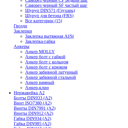
Саморез черный CF редкий шаг
Саморез черный SF частый шаг
Шуруп DIN571 (Глухарь)
Шуруп для бетона (FRS)
Все категории (15)
Гвозди
Заклепки
Заклепка вытяжная Al/St
Заклепка-гайка
Анкеры
Анкер MOLLY
Анкер болт с гайкой
Анкер болт с кольцом
Анкер болт с крюком
Анкер забивной латунный
Анкер забивной стальной
Анкер рамный
Анкер-клин
Нержавейка А2
Болты DIN933 (A2)
Винт ISO7380 (A2)
Винты DIN7991 (A2)
Винты DIN912 (A2)
Гайка DIN934 (A2)
Гайка DIN985 (A2)