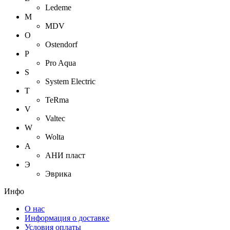
Ledeme
M
MDV
O
Ostendorf
P
Pro Aqua
S
System Electric
T
TeRma
V
Valtec
W
Wolta
А
АНИ пласт
Э
Эврика
Инфо
О нас
Информация о доставке
Условия оплаты