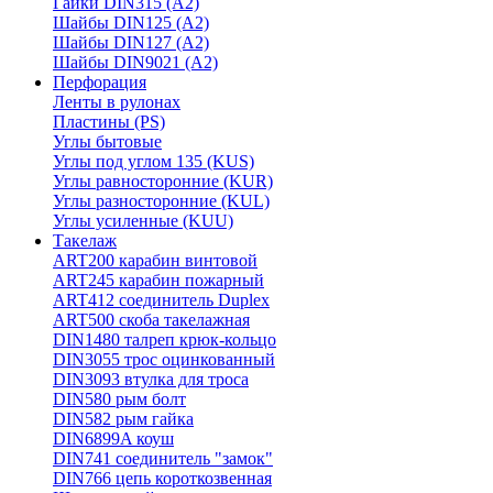
Гайки DIN315 (A2)
Шайбы DIN125 (A2)
Шайбы DIN127 (A2)
Шайбы DIN9021 (A2)
Перфорация
Ленты в рулонах
Пластины (PS)
Углы бытовые
Углы под углом 135 (KUS)
Углы равносторонние (KUR)
Углы разносторонние (KUL)
Углы усиленные (KUU)
Такелаж
ART200 карабин винтовой
ART245 карабин пожарный
ART412 соединитель Duplex
ART500 скоба такелажная
DIN1480 талреп крюк-кольцо
DIN3055 трос оцинкованный
DIN3093 втулка для троса
DIN580 рым болт
DIN582 рым гайка
DIN6899A коуш
DIN741 соединитель "замок"
DIN766 цепь короткозвенная