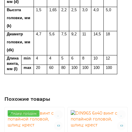
мм (d)
Высота
1,5
1,65
2,2
2,5
3,0
4,0
5,0
головки, мм
(k)
Диаметр
4,7
5,6
7,5
9,2
11
14,5
18
г
оловки, мм
(dk)
Длина
min
4
4
5
6
8
10
12
винта,
max
20
60
80
100
100
100
100
мм (l)
Похожие товары
Лидер продаж