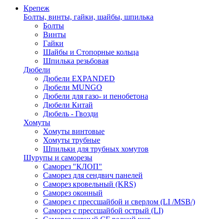
Крепеж
Болты, винты, гайки, шайбы, шпилька
Болты
Винты
Гайки
Шайбы и Стопорные кольца
Шпилька резьбовая
Дюбели
Дюбели EXPANDED
Дюбели MUNGO
Дюбели для газо- и пенобетона
Дюбели Китай
Дюбель - Гвозди
Хомуты
Хомуты винтовые
Хомуты трубные
Шпильки для трубных хомутов
Шурупы и саморезы
Саморез "КЛОП"
Саморез для сендвич панелей
Саморез кровельный (KRS)
Саморез оконный
Саморез с прессшайбой и сверлом (LI /MSB/)
Саморез с прессшайбой острый (LI)