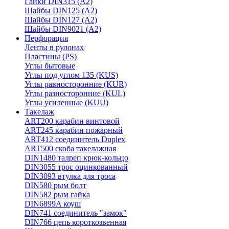
Гайки DIN315 (A2)
Шайбы DIN125 (A2)
Шайбы DIN127 (A2)
Шайбы DIN9021 (A2)
Перфорация
Ленты в рулонах
Пластины (PS)
Углы бытовые
Углы под углом 135 (KUS)
Углы равносторонние (KUR)
Углы разносторонние (KUL)
Углы усиленные (KUU)
Такелаж
ART200 карабин винтовой
ART245 карабин пожарный
ART412 соединитель Duplex
ART500 скоба такелажная
DIN1480 талреп крюк-кольцо
DIN3055 трос оцинкованный
DIN3093 втулка для троса
DIN580 рым болт
DIN582 рым гайка
DIN6899A коуш
DIN741 соединитель "замок"
DIN766 цепь короткозвенная