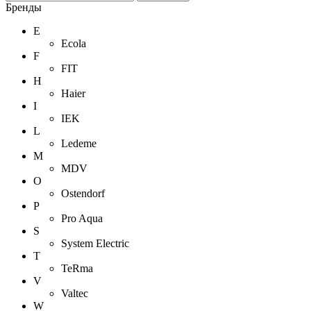
Бренды
E
Ecola
F
FIT
H
Haier
I
IEK
L
Ledeme
M
MDV
O
Ostendorf
P
Pro Aqua
S
System Electric
T
TeRma
V
Valtec
W