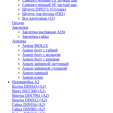
Саморез черный CF редкий шаг
Саморез черный SF частый шаг
Шуруп DIN571 (Глухарь)
Шуруп для бетона (FRS)
Все категории (15)
Гвозди
Заклепки
Заклепка вытяжная Al/St
Заклепка-гайка
Анкеры
Анкер MOLLY
Анкер болт с гайкой
Анкер болт с кольцом
Анкер болт с крюком
Анкер забивной латунный
Анкер забивной стальной
Анкер рамный
Анкер-клин
Нержавейка А2
Болты DIN933 (A2)
Винт ISO7380 (A2)
Винты DIN7991 (A2)
Винты DIN912 (A2)
Гайка DIN934 (A2)
Гайка DIN985 (A2)