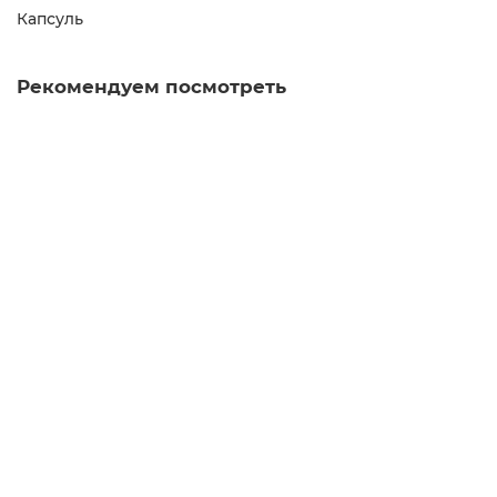
Капсуль
Рекомендуем посмотреть
Лампа галогенная G4 35Вт 12В
100.00р.
В корзину
Лампа галогенная G4 35Вт 220В