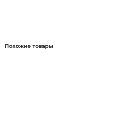
100.00р.
В корзину
Похожие товары
Патрон G9 керамика
70.00р.
В корзину
Патрон GU10 керамика