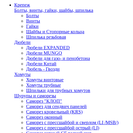
Крепеж
Болты, винты, гайки, шайбы, шпилька
Болты
Винты
Гайки
Шайбы и Стопорные кольца
Шпилька резьбовая
Дюбели
Дюбели EXPANDED
Дюбели MUNGO
Дюбели для газо- и пенобетона
Дюбели Китай
Дюбель - Гвозди
Хомуты
Хомуты винтовые
Хомуты трубные
Шпильки для трубных хомутов
Шурупы и саморезы
Саморез "КЛОП"
Саморез для сендвич панелей
Саморез кровельный (KRS)
Саморез оконный
Саморез с прессшайбой и сверлом (LI /MSB/)
Саморез с прессшайбой острый (LI)