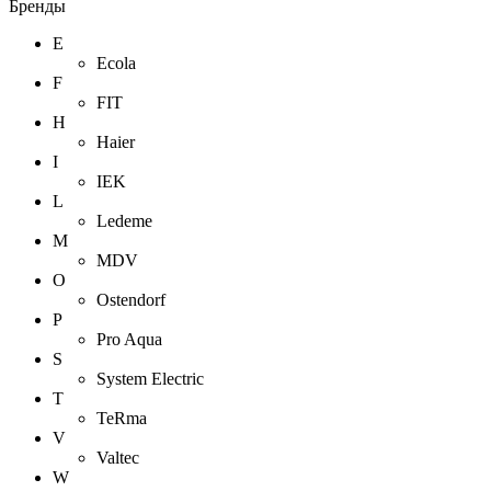
Бренды
E
Ecola
F
FIT
H
Haier
I
IEK
L
Ledeme
M
MDV
O
Ostendorf
P
Pro Aqua
S
System Electric
T
TeRma
V
Valtec
W