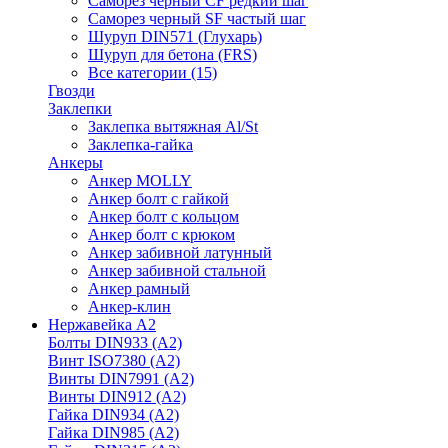
Саморез черный CF редкий шаг
Саморез черный SF частый шаг
Шуруп DIN571 (Глухарь)
Шуруп для бетона (FRS)
Все категории (15)
Гвозди
Заклепки
Заклепка вытяжная Al/St
Заклепка-гайка
Анкеры
Анкер MOLLY
Анкер болт с гайкой
Анкер болт с кольцом
Анкер болт с крюком
Анкер забивной латунный
Анкер забивной стальной
Анкер рамный
Анкер-клин
Нержавейка А2
Болты DIN933 (A2)
Винт ISO7380 (A2)
Винты DIN7991 (A2)
Винты DIN912 (A2)
Гайка DIN934 (A2)
Гайка DIN985 (A2)