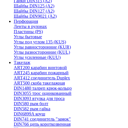
Гайки DIN315 (A2)
Шайбы DIN125 (A2)
Шайбы DIN127 (A2)
Шайбы DIN9021 (A2)
Перфорация
Ленты в рулонах
Пластины (PS)
Углы бытовые
Углы под углом 135 (KUS)
Углы равносторонние (KUR)
Углы разносторонние (KUL)
Углы усиленные (KUU)
Такелаж
ART200 карабин винтовой
ART245 карабин пожарный
ART412 соединитель Duplex
ART500 скоба такелажная
DIN1480 талреп крюк-кольцо
DIN3055 трос оцинкованный
DIN3093 втулка для троса
DIN580 рым болт
DIN582 рым гайка
DIN6899A коуш
DIN741 соединитель "замок"
DIN766 цепь короткозвенная