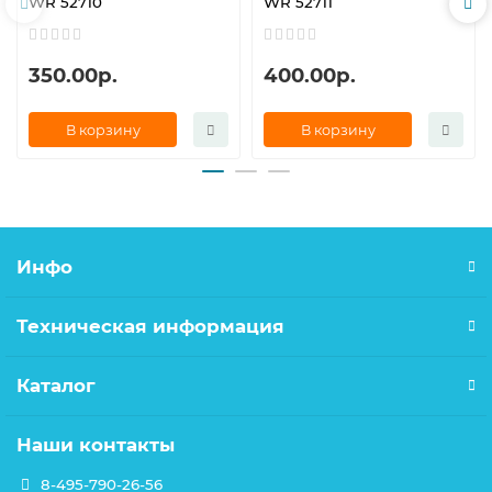
WR 52710
WR 52711
350.00р.
400.00р.
В корзину
В корзину
Инфо
Техническая информация
Каталог
Наши контакты
8-495-790-26-56