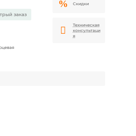
Скидки
трый заказ
Техническая
консультаци
я
орцевая