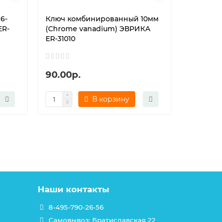
6-
Ключ комбинированный 10мм
Ключ ко
ER-
(Chrome vanadium) ЭВРИКА
(Chrome
ER-31010
ER-31011
90.00р.
90.00р
В корзину
Наши контакты
8-495-790-26-56
Самовывоз: Братиславская 22