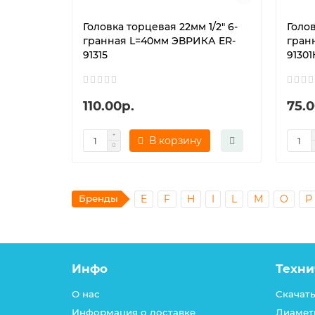
Головка торцевая 22мм 1/2" 6-
Голов
гранная L=40мм ЭВРИКА ER-
гран
91315
91301
110.00р.
75.0
В корзину
Бренды
E
F
H
I
L
M
O
P
Инфо
Техни
О нас
Скачать
Информация о доставке
Диамет