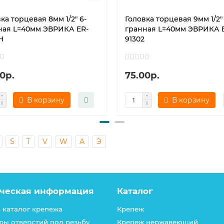
ка торцевая 8мм 1/2" 6-
Головка торцевая 9мм 1/2" 
ная L=40мм ЭВРИКА ER-
гранная L=40мм ЭВРИКА 
H
91302
0р.
75.00р.
В корзину
В корзину
S
T
V
W
А
Э
ческая информация
Каталог
 каталог крепежа
Крепеж
ры отверстий под резьбу
Крепеж нержавеющий