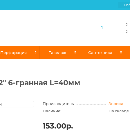
Из
Перфорация
Такелаж
Сантехника
/2" 6-гранная L=40мм
Производитель
Эврика
Наличие:
На складе
153.00р.