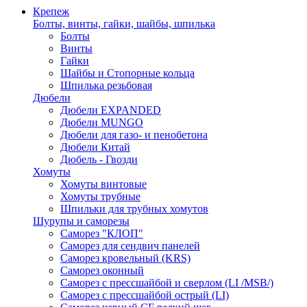
Крепеж
Болты, винты, гайки, шайбы, шпилька
Болты
Винты
Гайки
Шайбы и Стопорные кольца
Шпилька резьбовая
Дюбели
Дюбели EXPANDED
Дюбели MUNGO
Дюбели для газо- и пенобетона
Дюбели Китай
Дюбель - Гвозди
Хомуты
Хомуты винтовые
Хомуты трубные
Шпильки для трубных хомутов
Шурупы и саморезы
Саморез "КЛОП"
Саморез для сендвич панелей
Саморез кровельный (KRS)
Саморез оконный
Саморез с прессшайбой и сверлом (LI /MSB/)
Саморез с прессшайбой острый (LI)