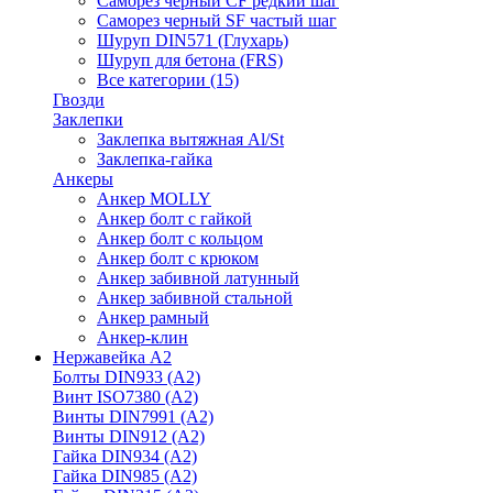
Саморез черный CF редкий шаг
Саморез черный SF частый шаг
Шуруп DIN571 (Глухарь)
Шуруп для бетона (FRS)
Все категории (15)
Гвозди
Заклепки
Заклепка вытяжная Al/St
Заклепка-гайка
Анкеры
Анкер MOLLY
Анкер болт с гайкой
Анкер болт с кольцом
Анкер болт с крюком
Анкер забивной латунный
Анкер забивной стальной
Анкер рамный
Анкер-клин
Нержавейка А2
Болты DIN933 (A2)
Винт ISO7380 (A2)
Винты DIN7991 (A2)
Винты DIN912 (A2)
Гайка DIN934 (A2)
Гайка DIN985 (A2)