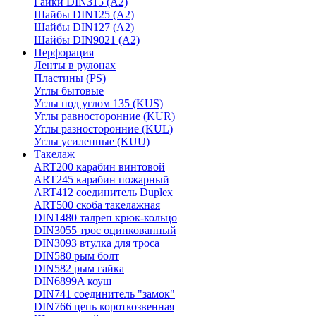
Гайки DIN315 (A2)
Шайбы DIN125 (A2)
Шайбы DIN127 (A2)
Шайбы DIN9021 (A2)
Перфорация
Ленты в рулонах
Пластины (PS)
Углы бытовые
Углы под углом 135 (KUS)
Углы равносторонние (KUR)
Углы разносторонние (KUL)
Углы усиленные (KUU)
Такелаж
ART200 карабин винтовой
ART245 карабин пожарный
ART412 соединитель Duplex
ART500 скоба такелажная
DIN1480 талреп крюк-кольцо
DIN3055 трос оцинкованный
DIN3093 втулка для троса
DIN580 рым болт
DIN582 рым гайка
DIN6899A коуш
DIN741 соединитель "замок"
DIN766 цепь короткозвенная