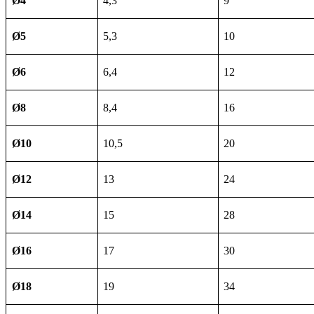
Ø4
4,3
9
Ø5
5,3
10
Ø6
6,4
12
Ø8
8,4
16
Ø10
10,5
20
Ø12
13
24
Ø14
15
28
Ø16
17
30
Ø18
19
34