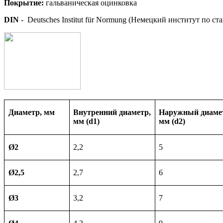
Покрытие
:
гальваническая оцинковка
DIN
- Deutsches Institut für Normung (Немецкий институт по ст
Диаметр, мм
Внутренний диаметр,
Наружный
диаме
мм (d1)
мм (d2)
Ø2
2,2
5
Ø2,5
2,7
6
Ø3
3,2
7