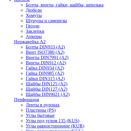
Болты, винты, гайки, шайбы, шпилька
Дюбели
Хомуты
Шурупы и саморезы
Гвозди
Заклепки
Анкеры
Нержавейка А2
Болты DIN933 (A2)
Винт ISO7380 (A2)
Винты DIN7991 (A2)
Винты DIN912 (A2)
Гайка DIN934 (A2)
Гайка DIN985 (A2)
Гайки DIN315 (A2)
Шайбы DIN125 (A2)
Шайбы DIN127 (A2)
Шайбы DIN9021 (A2)
Перфорация
Ленты в рулонах
Пластины (PS)
Углы бытовые
Углы под углом 135 (KUS)
Углы равносторонние (KUR)