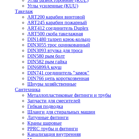
Углы разносторонние (KUL)
Углы усиленные (KUU)
Такелаж
ART200 карабин винтовой
ART245 карабин пожарный
ART412 соединитель Duplex
ART500 скоба такелажная
DIN1480 талреп крюк-кольцо
DIN3055 трос оцинкованный
DIN3093 втулка для троса
DIN580 рым болт
DIN582 рым гайка
DIN6899A коуш
DIN741 соединитель "замок"
DIN766 цепь короткозвенная
Шнуры хозяйственные
Сантехника
Металлопластиковые фитинги и трубы
Запчасти для смесителей
Гибкая подводка
Шланги для стиральных машин
Латунные фитинги
Краны шаровые
PPRC трубы и фитинги
Канализация внутренняя