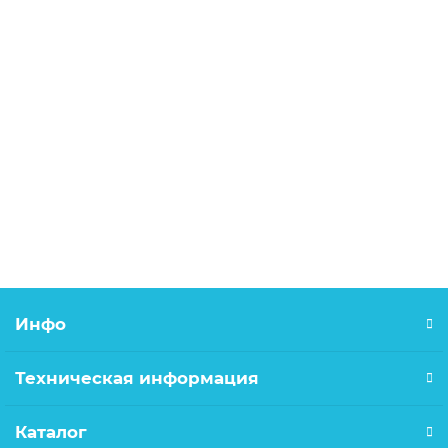
DIN7985 5х10 винт с полукруглой головой, шлиц: крест
1.22р.
В корзину
Инфо
Техническая информация
Каталог