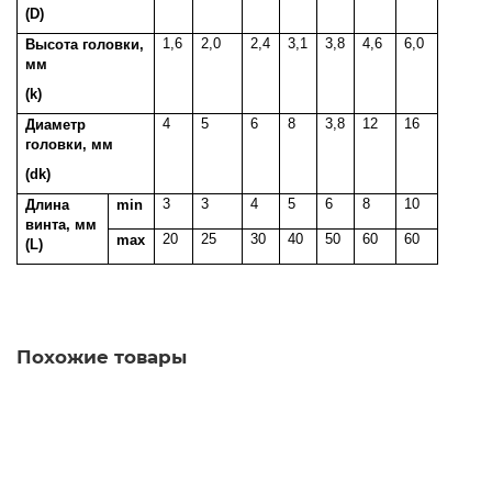
(D)
1,6
2,0
2,4
3,1
3,8
4,6
6,0
Высота головки,
мм
(k)
4
5
6
8
3,8
12
16
Диаметр
головки, мм
(dk)
3
3
4
5
6
8
10
Длина
min
винта, мм
20
25
30
40
50
60
60
max
(L)
Похожие товары
Лидер продаж
DIN7985 4х50 винт с полукруглой головой, шлиц: крест