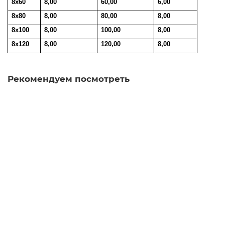
8х60
8,00
60,00
6,00
8х80
8,00
80,00
8,00
8х100
8,00
100,00
8,00
8х120
8,00
120,00
8,00
Рекомендуем посмотреть
FIT Молоток кованый, деревянная ручка, 300 гр. 44203
400.00р.
В корзину