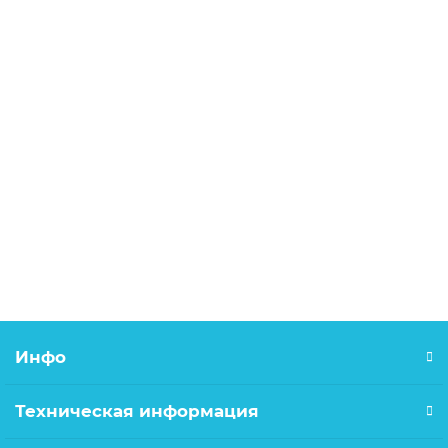
В корзину
Дюбель-гвоздь 8х80 потайной бортик (Китай)
6.00р.
В корзину
Инфо
Техническая информация