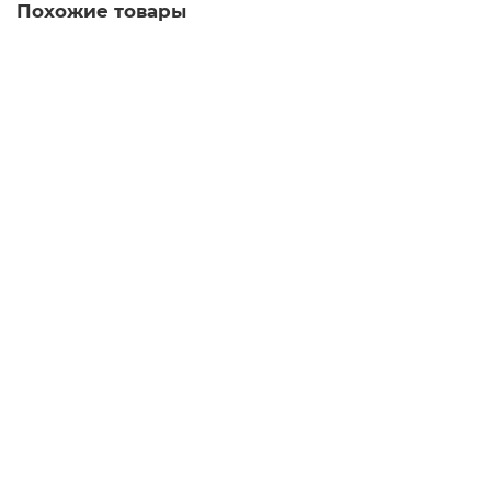
Похожие товары
Дюбель-гвоздь 8х100 потайной бортик (Китай)
8.00р.
В корзину
Дюбель-гвоздь 8х120 потайной бортик (Китай)
9.00р.