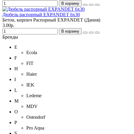
В корзину
Дюбель распорный EXPANDET 6х30
Бетон, кирпич
Распорный
EXPANDET (Дания)
3.00р.
В корзину
Бренды
E
Ecola
F
FIT
H
Haier
I
IEK
L
Ledeme
M
MDV
O
Ostendorf
P
Pro Aqua
S