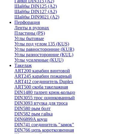
Гайки DIN315 (A2)
Шайбы DIN125 (A2)
Шайбы DIN127 (A2)
Шайбы DIN9021 (A2)
Перфорация
Ленты в рулонах
Пластины (PS)
Углы бытовые
Углы под углом 135 (KUS)
Углы равносторонние (KUR)
Углы разносторонние (KUL)
Углы усиленные (KUU)
Такелаж
ART200 карабин винтовой
ART245 карабин пожарный
ART412 соединитель Duplex
ART500 скоба такелажная
DIN1480 талреп крюк-кольцо
DIN3055 трос оцинкованный
DIN3093 втулка для троса
DIN580 рым болт
DIN582 рым гайка
DIN6899A коуш
DIN741 соединитель "замок"
DIN766 цепь короткозвенная