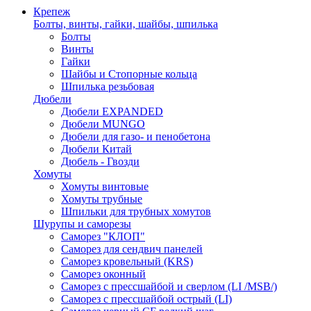
Крепеж
Болты, винты, гайки, шайбы, шпилька
Болты
Винты
Гайки
Шайбы и Стопорные кольца
Шпилька резьбовая
Дюбели
Дюбели EXPANDED
Дюбели MUNGO
Дюбели для газо- и пенобетона
Дюбели Китай
Дюбель - Гвозди
Хомуты
Хомуты винтовые
Хомуты трубные
Шпильки для трубных хомутов
Шурупы и саморезы
Саморез "КЛОП"
Саморез для сендвич панелей
Саморез кровельный (KRS)
Саморез оконный
Саморез с прессшайбой и сверлом (LI /MSB/)
Саморез с прессшайбой острый (LI)