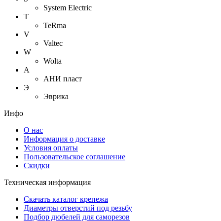
System Electric
T
TeRma
V
Valtec
W
Wolta
А
АНИ пласт
Э
Эврика
Инфо
О нас
Информация о доставке
Условия оплаты
Пользовательское соглашение
Скидки
Техническая информация
Скачать каталог крепежа
Диаметры отверстий под резьбу
Подбор дюбелей для саморезов