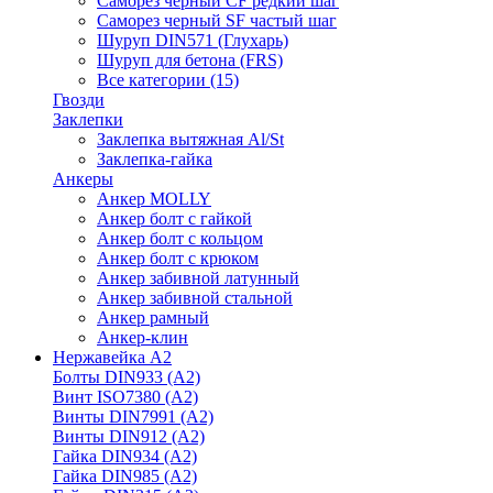
Саморез черный CF редкий шаг
Саморез черный SF частый шаг
Шуруп DIN571 (Глухарь)
Шуруп для бетона (FRS)
Все категории (15)
Гвозди
Заклепки
Заклепка вытяжная Al/St
Заклепка-гайка
Анкеры
Анкер MOLLY
Анкер болт с гайкой
Анкер болт с кольцом
Анкер болт с крюком
Анкер забивной латунный
Анкер забивной стальной
Анкер рамный
Анкер-клин
Нержавейка А2
Болты DIN933 (A2)
Винт ISO7380 (A2)
Винты DIN7991 (A2)
Винты DIN912 (A2)
Гайка DIN934 (A2)
Гайка DIN985 (A2)