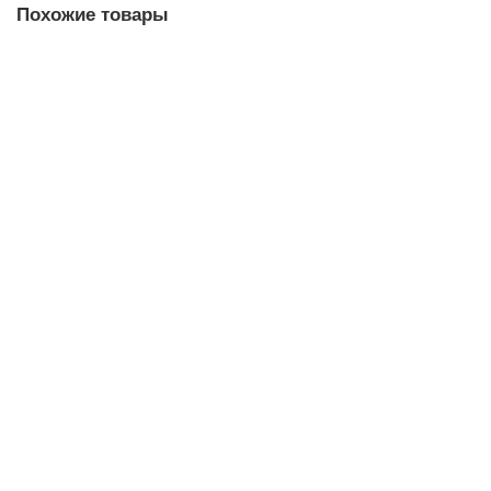
Похожие товары
Цилиндр мебельный 6х10
10.00р.
В корзину
Шкант мебельный 10х50
3.00р.
В корзину