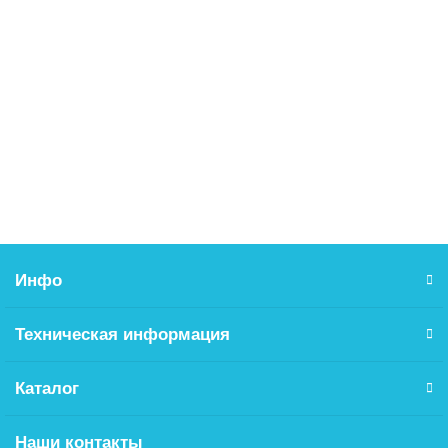
Шуруп для ДСП 6.3х11 потай (Евровинт)
3.00р.
В корзину
Инфо
Техническая информация
Каталог
Наши контакты