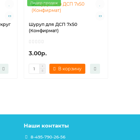
Лидер продаж
укруг
Шуруп для ДСП 7х50
Шуруп д
(Конфирмат)
(Конфир
3.00р.
5.00р.
В корзину
Наши контакты
8-495-790-26-56