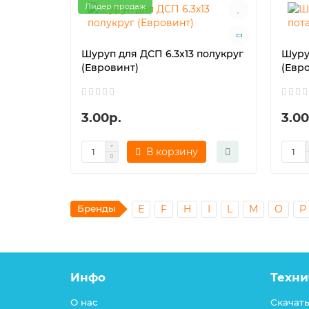
Лидер продаж
Шуруп для ДСП 6.3х13 полукруг
Шуру
(Евровинт)
(Евр
3.00р.
3.00
В корзину
Бренды
E
F
H
I
L
M
O
P
Инфо
Техни
О нас
Скачать