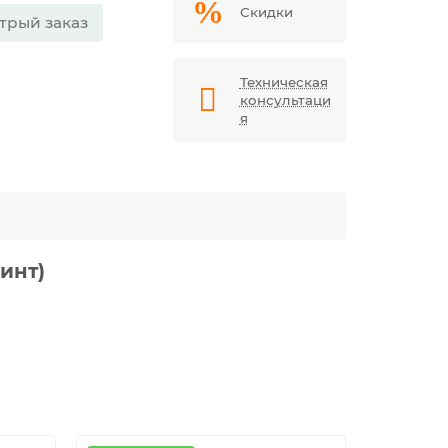
Скидки
трый заказ
Техническая
консультаци
я
инт)