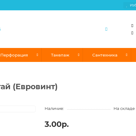
Из
Перфорация
Такелаж
Сантехника
тай (Евровинт)
Наличие:
На складе
3.00р.