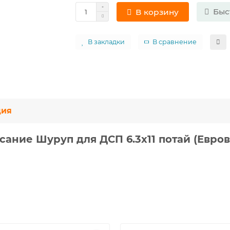
Быс
В корзину
В закладки
В сравнение
ция
сание Шуруп для ДСП 6.3х11 потай (Евров