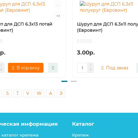
п для ДСП 6.3х13 потай
Шуруп для ДСП 6.3х11 пол
овинт)
(Евровинт)
р.
3.00р.
В корзину
Под заказ
S
T
V
W
А
Э
ческая информация
Каталог
 каталог крепежа
Крепеж