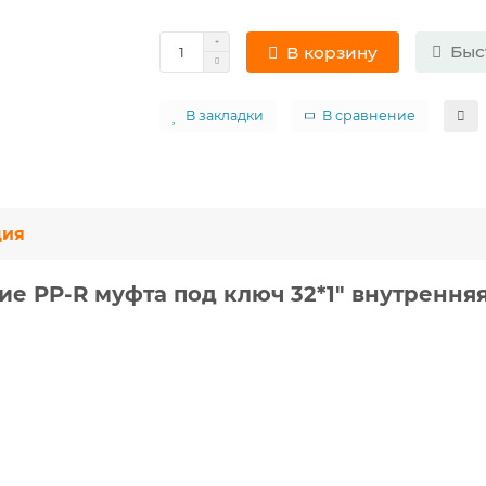
Быс
В корзину
В закладки
В сравнение
ция
е PP-R муфта под ключ 32*1" внутрення