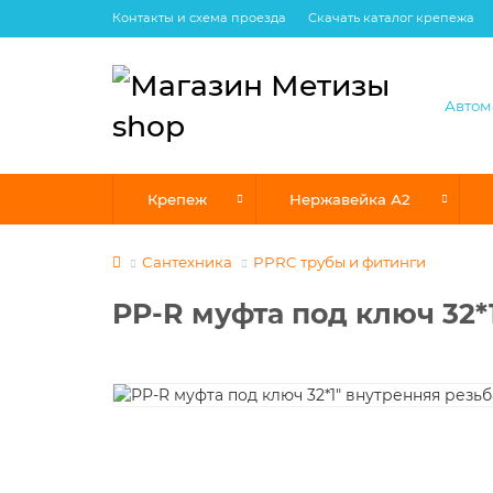
Контакты и схема проезда
Скачать каталог крепежа
Крепеж
Нержавейка А2
Сантехника
PPRC трубы и фитинги
PP-R муфта под ключ 32*