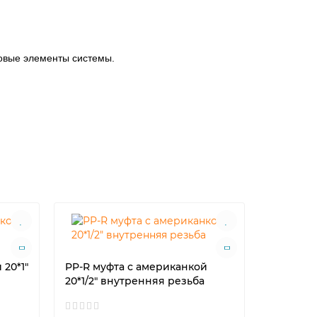
бовые элементы системы.
 20*1"
PP-R муфта с американкой
PP-R му
20*1/2" внутренняя резьба
20*1/2" 