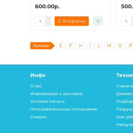
600.00р.
500
В корзину
Бренды
E
F
H
I
L
M
O
P
Инфо
Техни
О нас
Скачать
Информация о доставке
Диамет
Условия оплаты
Подбор
Пользовательское соглашение
Разруш
Скидки
Шаг ре
Нагрузк