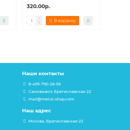
320.00р.
360.00
В корзину
Наши контакты
8-495-790-26-56
Самовывоз: Братиславская 22
mail@metizi-shop.com
Наш адрес
Москва, Братиславская 22