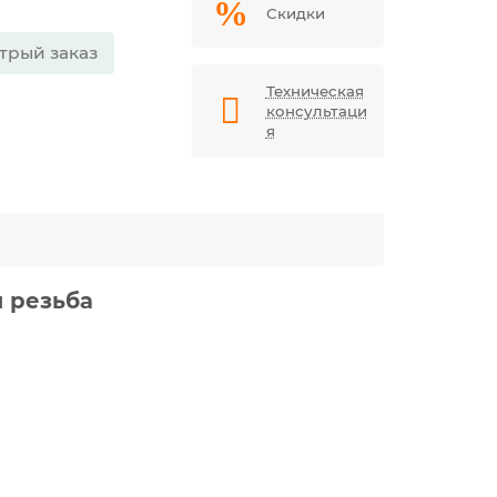
Скидки
трый заказ
Техническая
консультаци
я
я резьба