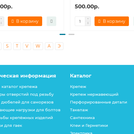
.00р.
500.00р.
В корзину
В корзину
S
T
V
W
А
Э
ческая информация
Каталог
 каталог крепежа
Крепеж
ры отверстий под резьбу
Крепеж нержавеющий
 дюбелей для саморезов
Перфорированные детали
ающие нагрузки для болтов
Такелаж
зьбы крепёжных изделий
Сантехника
и для гаек
Клеи и Герметики
Электрика