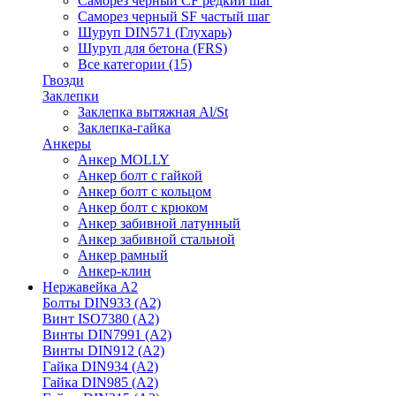
Саморез черный CF редкий шаг
Саморез черный SF частый шаг
Шуруп DIN571 (Глухарь)
Шуруп для бетона (FRS)
Все категории (15)
Гвозди
Заклепки
Заклепка вытяжная Al/St
Заклепка-гайка
Анкеры
Анкер MOLLY
Анкер болт с гайкой
Анкер болт с кольцом
Анкер болт с крюком
Анкер забивной латунный
Анкер забивной стальной
Анкер рамный
Анкер-клин
Нержавейка А2
Болты DIN933 (A2)
Винт ISO7380 (A2)
Винты DIN7991 (A2)
Винты DIN912 (A2)
Гайка DIN934 (A2)
Гайка DIN985 (A2)