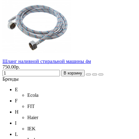
Шланг наливной стиральной машины 4м
750.00р.
В корзину
Бренды
E
Ecola
F
FIT
H
Haier
I
IEK
L