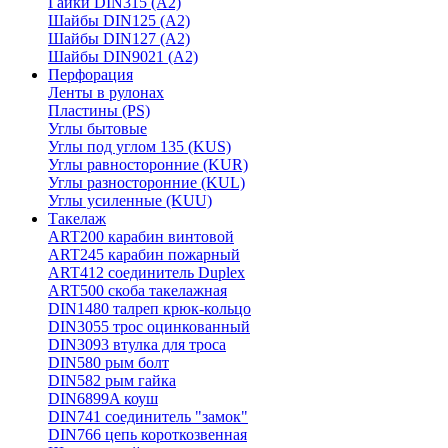
Гайки DIN315 (A2)
Шайбы DIN125 (A2)
Шайбы DIN127 (A2)
Шайбы DIN9021 (A2)
Перфорация
Ленты в рулонах
Пластины (PS)
Углы бытовые
Углы под углом 135 (KUS)
Углы равносторонние (KUR)
Углы разносторонние (KUL)
Углы усиленные (KUU)
Такелаж
ART200 карабин винтовой
ART245 карабин пожарный
ART412 соединитель Duplex
ART500 скоба такелажная
DIN1480 талреп крюк-кольцо
DIN3055 трос оцинкованный
DIN3093 втулка для троса
DIN580 рым болт
DIN582 рым гайка
DIN6899A коуш
DIN741 соединитель "замок"
DIN766 цепь короткозвенная