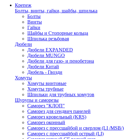
Крепеж
Болты, винты, гайки, шайбы, шпилька
Болты
Винты
Гайки
Шайбы и Стопорные кольца
Шпилька резьбовая
Дюбели
Дюбели EXPANDED
Дюбели MUNGO
Дюбели для газо- и пенобетона
Дюбели Китай
Дюбель - Гвозди
Хомуты
Хомуты винтовые
Хомуты трубные
Шпильки для трубных хомутов
Шурупы и саморезы
Саморез "КЛОП"
Саморез для сендвич панелей
Саморез кровельный (KRS)
Саморез оконный
Саморез с прессшайбой и сверлом (LI /MSB/)
Саморез с прессшайбой острый (LI)