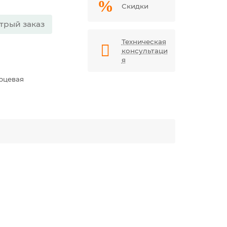
Скидки
трый заказ
Техническая
консультаци
я
орцевая