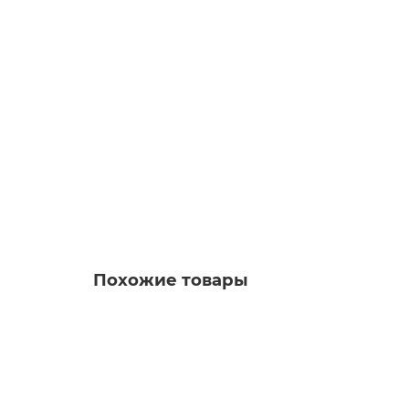
Трещотка 1/2" 72-зубцовая с прямой резино
1000.00р.
В корзину
Похожие товары
Головка торцевая 19мм 1/2" 6-гранная L=40м