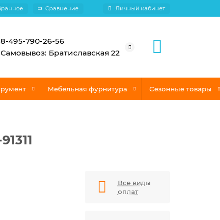
бранное
Сравнение
Личный кабинет
8-495-790-26-56
Самовывоз: Братиславская 22
трумент
Мебельная фурнитура
Сезонные товары
91311
Все виды
оплат