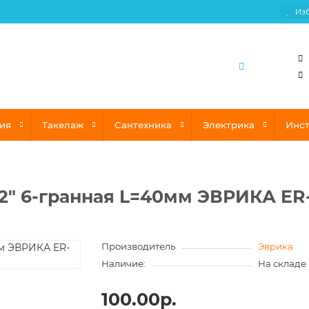
Из
ия
Такелаж
Сантехника
Электрика
Инс
/2" 6-гранная L=40мм ЭВРИКА ER-
Производитель
Эврика
Наличие:
На складе
100.00р.